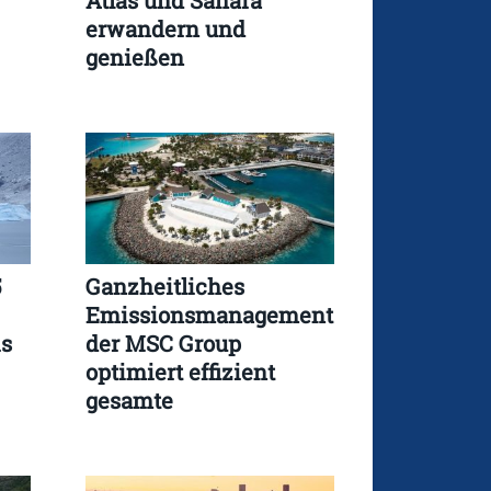
Atlas und Sahara
erwandern und
genießen
5
Ganzheitliches
Emissionsmanagement
is
der MSC Group
optimiert effizient
gesamte
Wertschöpfungskette