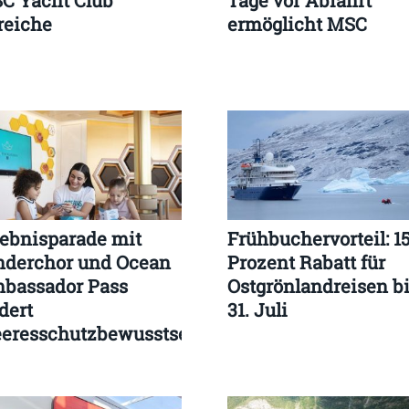
C Yacht Club
Tage vor Abfahrt
reiche
ermöglicht MSC
lebnisparade mit
Frühbuchervorteil: 1
nderchor und Ocean
Prozent Rabatt für
bassador Pass
Ostgrönlandreisen b
dert
31. Juli
eresschutzbewusstsein