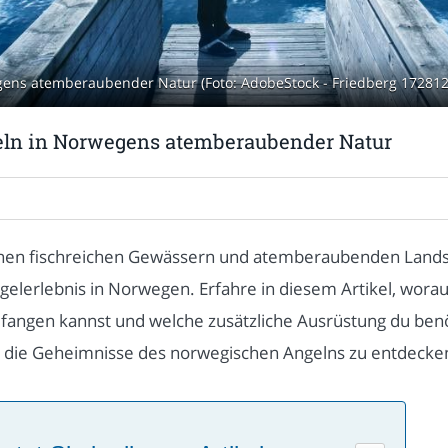
egens atemberaubender Natur (Foto: AdobeStock - Friedberg 17281
ngeln in Norwegens atemberaubender Natur
inen fischreichen Gewässern und atemberaubenden Landsch
ngelerlebnis in Norwegen. Erfahre in diesem Artikel, wora
fangen kannst und welche zusätzliche Ausrüstung du benöt
nd die Geheimnisse des norwegischen Angelns zu entdecke