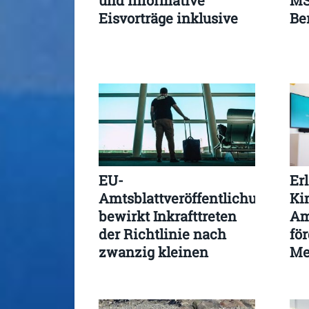
und informative
MS
Eisvorträge inklusive
Be
EU-
Er
Amtsblattveröffentlichung
Ki
bewirkt Inkrafttreten
Am
der Richtlinie nach
för
zwanzig kleinen
Me
Werktagen