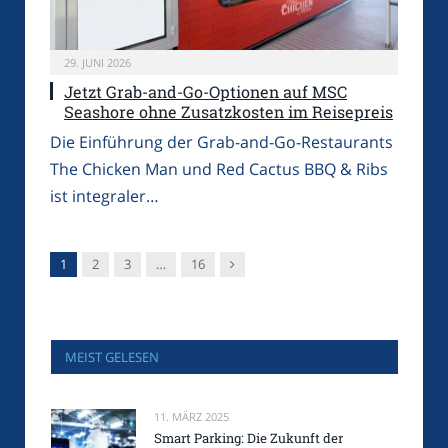
29. JUNI 2026
Jetzt Grab-and-Go-Optionen auf MSC
Seashore ohne Zusatzkosten im Reisepreis
Die Einführung der Grab-and-Go-Restaurants
The Chicken Man und Red Cactus BBQ & Ribs
ist integraler…
Nachfolger
1
2
3
…
16
MEIST GELESEN
11. MÄRZ 2025
Smart Parking: Die Zukunft der