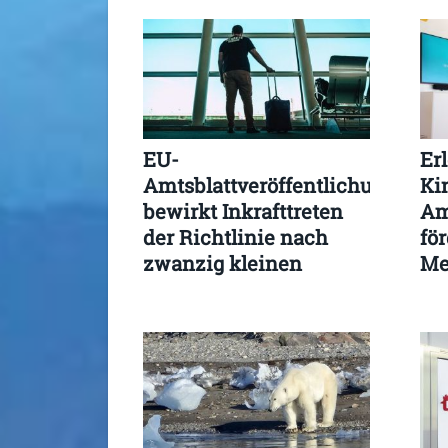
EU-
Er
Amtsblattveröffentlichung
Ki
bewirkt Inkrafttreten
Am
der Richtlinie nach
för
zwanzig kleinen
Me
Werktagen