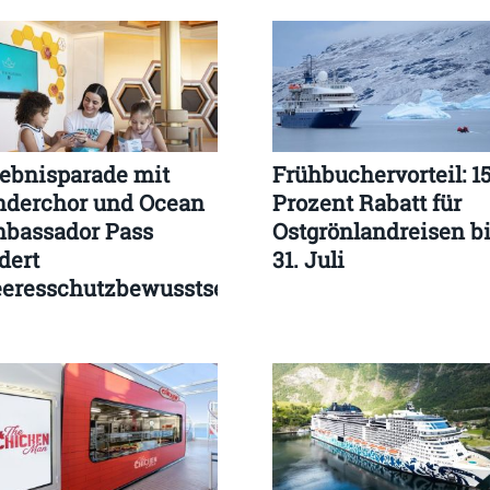
lebnisparade mit
Frühbuchervorteil: 1
nderchor und Ocean
Prozent Rabatt für
bassador Pass
Ostgrönlandreisen b
dert
31. Juli
eresschutzbewusstsein