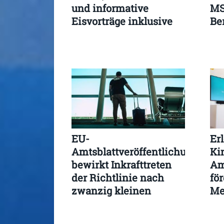
und informative
MS
Eisvorträge inklusive
Be
EU-
Er
Amtsblattveröffentlichung
Ki
bewirkt Inkrafttreten
Am
der Richtlinie nach
för
zwanzig kleinen
Me
Werktagen