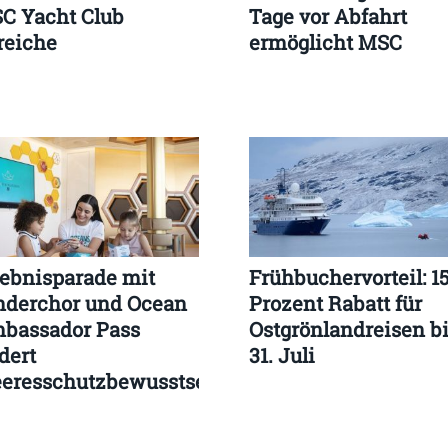
C Yacht Club
Tage vor Abfahrt
reiche
ermöglicht MSC
lebnisparade mit
Frühbuchervorteil: 1
nderchor und Ocean
Prozent Rabatt für
bassador Pass
Ostgrönlandreisen b
dert
31. Juli
eresschutzbewusstsein