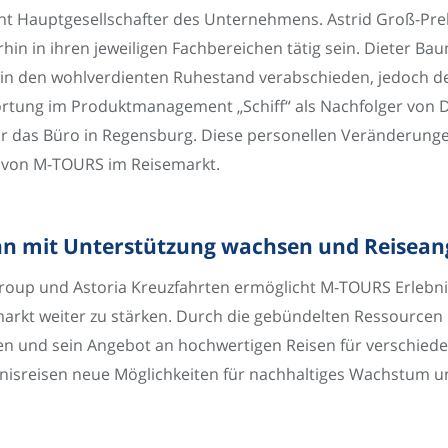
t Hauptgesellschafter des Unternehmens. Astrid Groß-Prell,
hin in ihren jeweiligen Fachbereichen tätig sein. Dieter Bau
24 in den wohlverdienten Ruhestand verabschieden, jedoch 
tung im Produktmanagement „Schiff“ als Nachfolger von Di
r das Büro in Regensburg. Diese personellen Veränderunge
g von M-TOURS im Reisemarkt.
nn mit Unterstützung wachsen und Reisean
Group und Astoria Kreuzfahrten ermöglicht M-TOURS Erlebn
markt weiter zu stärken. Durch die gebündelten Ressourcen 
 und sein Angebot an hochwertigen Reisen für verschieden
sreisen neue Möglichkeiten für nachhaltiges Wachstum und 