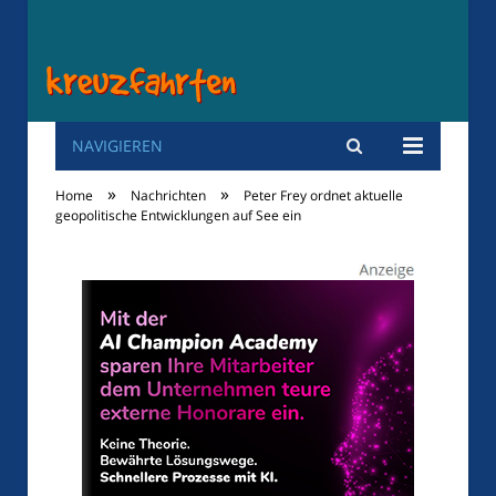
NAVIGIEREN
Kreuzfahrten
»
»
Home
Nachrichten
Peter Frey ordnet aktuelle
geopolitische Entwicklungen auf See ein