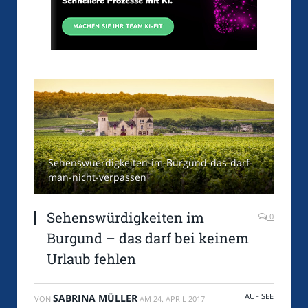
Sehenswuerdigkeiten-im-Burgund-das-darf-
man-nicht-verpassen
Sehenswürdigkeiten im
0
Burgund – das darf bei keinem
Urlaub fehlen
AUF SEE
SABRINA MÜLLER
VON
AM
24. APRIL 2017